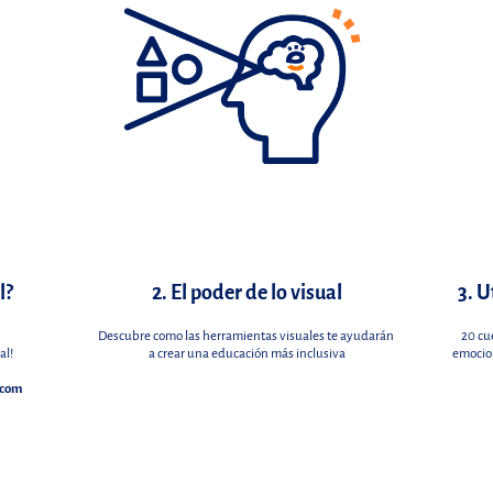
l?
2. El poder de lo visual
3. U
Descubre como las herramientas visuales te ayudarán
20 cu
al!
a crear una educación más inclusiva
emocion
.com